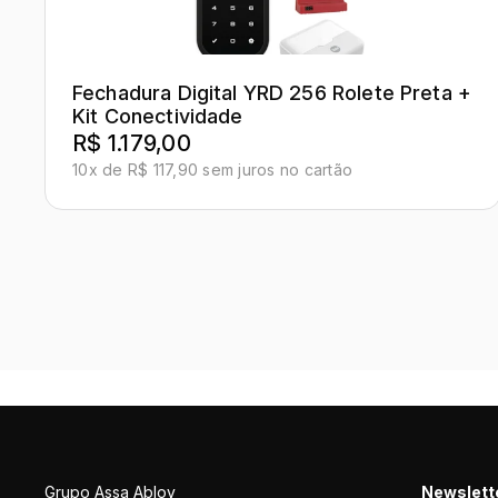
Fechadura Digital YRD 256 Rolete Preta +
Kit Conectividade
R$ 1.179,00
10x de R$ 117,90 sem juros no cartão
Grupo Assa Abloy
Newslett