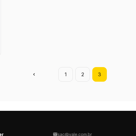
1
2
3
er
sac@yale.com.br