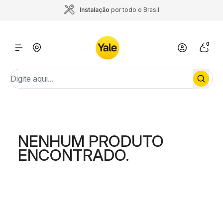
Frete
para todo o Brasil
Instalação
por todo o Brasil
0
NENHUM PRODUTO
ENCONTRADO.