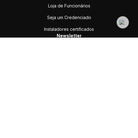
Loja de Funcionários
Seja um Credenciado
Instaladores certificados
Newsletter
Enviar
Assine e receba nossas ofertas e novidades
sac@yale.com.br
SAC (WhatsApp ou Ligação):
(11) 3059-9931
Suporte Comercial:
(11) 3059 9930
Credenciados:
(11) 99154-6386
Rua Josepha Gomes de Souza, 298 - Extrema, MG, 37642-900
Redes sociais
Pagamento