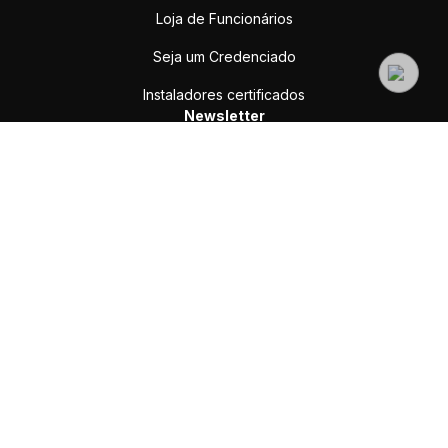
Loja de Funcionários
Seja um Credenciado
Instaladores certificados
Newsletter
Enviar
Assine e receba nossas ofertas e novidades
sac@yale.com.br
SAC (WhatsApp ou Ligação):
(11) 3059-9931
Suporte Comercial:
(11) 3059 9930
Credenciados:
(11) 99154-6386
Rua Josepha Gomes de Souza, 298 - Extrema, MG, 37642-900
Redes sociais
Pagamento