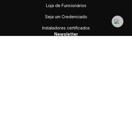
Loja de Funcionários
Seja um Credenciado
Instaladores certificados
Newsletter
Enviar
Assine e receba nossas ofertas e novidades
sac@yale.com.br
SAC (WhatsApp ou Ligação):
(11) 3059-9931
Suporte Comercial:
(11) 3059 9930
Credenciados:
(11) 99154-6386
Rua Josepha Gomes de Souza, 298 - Extrema, MG, 37642-900
Redes sociais
Pagamento