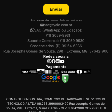
Enviar
Assine e receba nossas ofertas e novidades
sac@yale.com.br
SAC (WhatsApp ou Ligação):
(11) 3059-9931
Suporte Comercial:
(11) 3059 9930
Credenciados:
(11) 99154-6386
Rua Josepha Gomes de Souza, 298 - Extrema, MG, 37642-900
Redes sociais
Pagamento
CONTROLID INDUSTRIA, COMERCIO DE HARDWARE E SERVICOS DE
TECNOLOGIA LTDA 08.238.299/0003-90 Rua Josepha Gomes de
Souza, 298 - Extrema, Minas Gerais - CEP: 37642900 COPYRIGHT ©