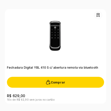
Fechadura Digital YBL 410 S c/ abertura remota via bluetooth
F
Comprar
R
R$ 629,00
R
10x de R$ 62,90 sem juros no cartão
10