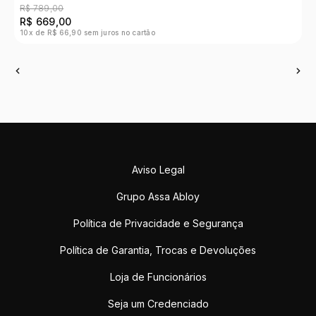
R$ 789,00
R
R$ 669,00
R
10x de R$ 66,90 sem juros no cartão
10
Aviso Legal
Grupo Assa Abloy
Política de Privacidade e Segurança
Política de Garantia, Trocas e Devoluções
Loja de Funcionários
Seja um Credenciado