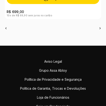
R$ 699,00
R
10x de R$ 69,90 sem juros no cartão
9x
Aviso Legal
Grupo Assa Abloy
Política de Privacidade e Segurança
Política de Garantia, Trocas e Devoluções
Loja de Funcionários