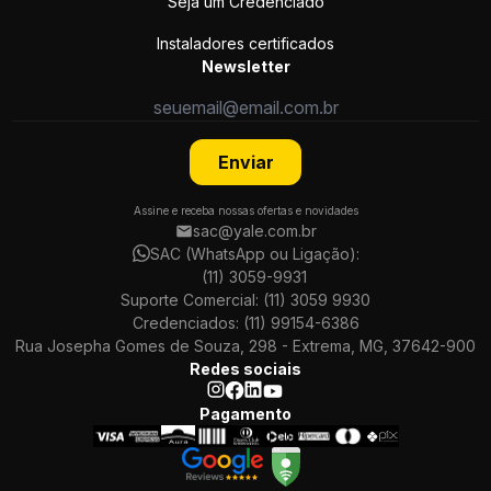
Seja um Credenciado
Instaladores certificados
Newsletter
Enviar
Assine e receba nossas ofertas e novidades
sac@yale.com.br
SAC (WhatsApp ou Ligação):
(11) 3059-9931
Suporte Comercial:
(11) 3059 9930
Credenciados:
(11) 99154-6386
Rua Josepha Gomes de Souza, 298 - Extrema, MG, 37642-900
Redes sociais
Pagamento