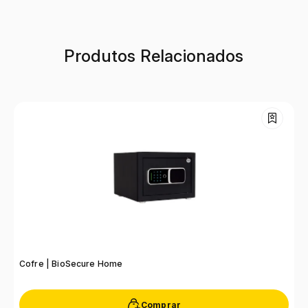
Produtos Relacionados
Cofre | BioSecure Home
C
Comprar