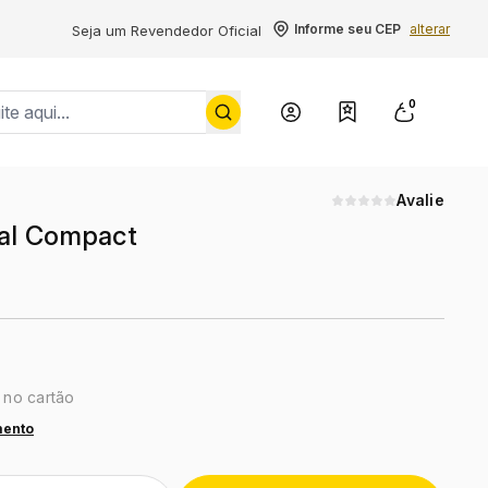
Informe seu CEP
alterar
Seja um Revendedor Oficial
0
Conheça a Yale
Avalie
ial Compact
 no cartão
mento