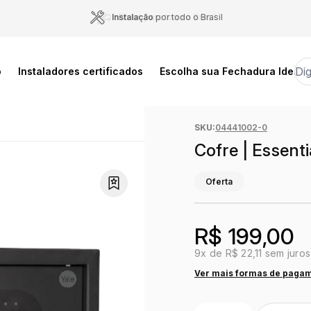
Instalação
por todo o Brasil
o
Instaladores certificados
Escolha sua Fechadura Ideal
SKU:
04441002-0
Cofre | Essent
Oferta
R$ 199,00
9x de R$ 22,11 sem juros
Ver mais formas de paga