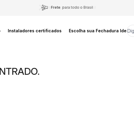
Frete
para todo o Brasil
Instalação
por todo o Brasil
o
Instaladores certificados
Escolha sua Fechadura Ideal
NTRADO.