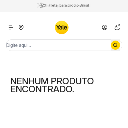
Frete
para todo o Brasil
Instalação
por todo o Brasil
0
NENHUM PRODUTO
ENCONTRADO.