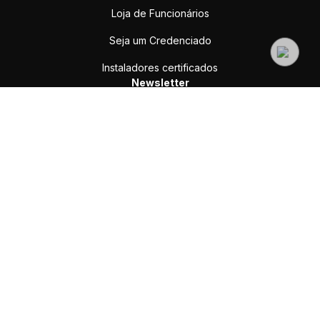
Loja de Funcionários
Seja um Credenciado
Instaladores certificados
Newsletter
Enviar
Assine e receba nossas ofertas e novidades
sac@yale.com.br
SAC (WhatsApp ou Ligação):
(11) 3059-9931
Suporte Comercial:
(11) 3059 9930
Credenciados:
(11) 99154-6386
Rua Josepha Gomes de Souza, 298 - Extrema, MG, 37642-900
Redes sociais
Pagamento